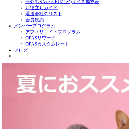
海外(USAからEUなど)サイズ換算表
お役立ちガイド
運送会社のリスト
会員規約
メンバープログラム
アフィリエイトプログラム
OPASリワード
OPASカスタムレート
ブログ